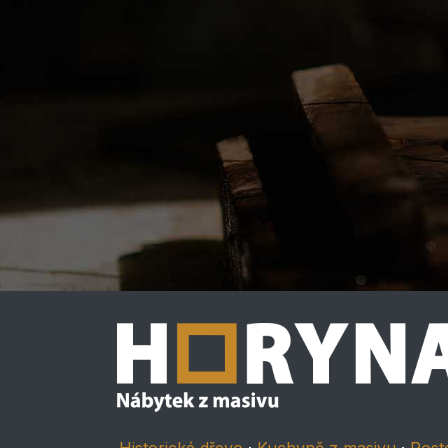
Historické dřevo
·
Kuchyně z masivu
·
Post