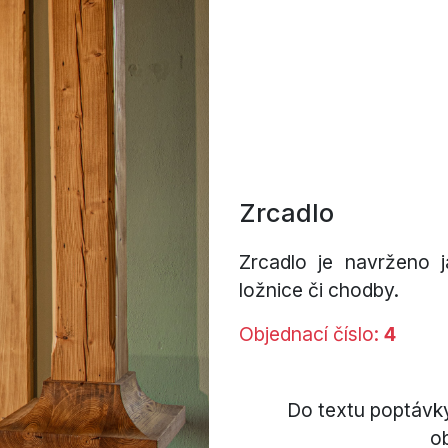
Zrcadlo
Zrcadlo je navrženo 
ložnice či chodby.
Objednací číslo:
4
Do textu poptávk
ob