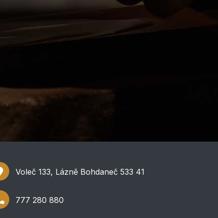
Voleč 133, Lázně Bohdaneč 533 41
777 280 880