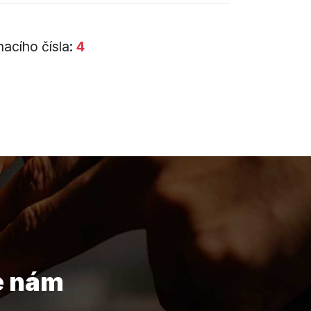
acího čísla:
4
e nám