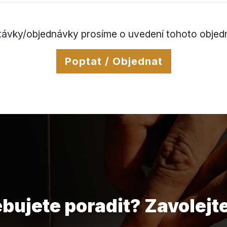
távky/objednávky prosíme o uvedení tohoto objedn
Poptat / Objednat
ebujete poradit? Zavolejt