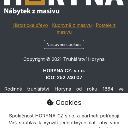
Historické dřevo
·
Kuchyně z masivu
·
Postele z
masivu
Nastavení cookies
Copyright © 2021 Truhlářství Horyna
HORYNA CZ. s.r.o.
IČO: 252 740 07
Rodinné truhlářství Horyna od roku 1864 ve
Východočeské Volči.
Cookies
Horyna
Společnost HORYNA CZ s.r.o. a partneři potřebují
Váš souhlas k využití jednotlivých dat, aby vám
Voleč 133, Lázně Bohdaneč 533 41