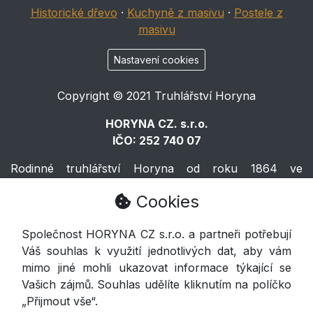
Historické dřevo
·
Kuchyně z masivu
·
Postele z
masivu
Nastavení cookies
Copyright © 2021 Truhlářství Horyna
HORYNA CZ. s.r.o.
IČO: 252 740 07
Rodinné truhlářství Horyna od roku 1864 ve
Východočeské Volči.
Cookies
Horyna
Společnost HORYNA CZ s.r.o. a partneři potřebují
Váš souhlas k využití jednotlivých dat, aby vám
Voleč 133, Lázně Bohdaneč 533 41
mimo jiné mohli ukazovat informace týkající se
Vašich zájmů. Souhlas udělíte kliknutím na políčko
777 280 880
„Přijmout vše“.