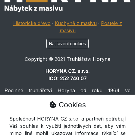
Historické dřevo
·
Kuchyně z masivu
·
Postele z
masivu
Nastavení cookies
Copyright © 2021 Truhlářství Horyna
HORYNA CZ. s.r.o.
IČO: 252 740 07
Rodinné truhlářství Horyna od roku 1864 ve
Východočeské Volči.
Cookies
Horyna
Společnost HORYNA CZ s.r.o. a partneři potřebují
Váš souhlas k využití jednotlivých dat, aby vám
Voleč 133, Lázně Bohdaneč 533 41
mimo jiné mohli ukazovat informace týkající se