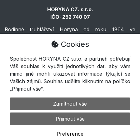
HORYNA CZ. s.r.o.
IČO: 252 740 07
Rodinné truhlářství Horyna od roku 1864 ve
Východočeské Volči.
Cookies
Horyna
Společnost HORYNA CZ s.r.o. a partneři potřebují
Váš souhlas k využití jednotlivých dat, aby vám
Voleč 133, Lázně Bohdaneč 533 41
mimo jiné mohli ukazovat informace týkající se
Vašich zájmů. Souhlas udělíte kliknutím na políčko
777 280 880
„Přijmout vše“.
info@horyna.cz
Zamítnout vše
Přijmout vše
Vytvořil
Kollert Slavomír - E-shopy a webové stránky
Preference