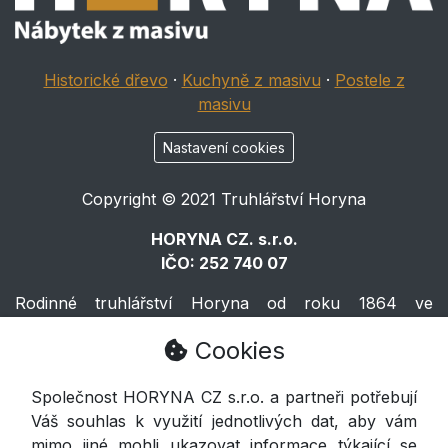
Historické dřevo
·
Kuchyně z masivu
·
Postele z
masivu
Nastavení cookies
Copyright © 2021 Truhlářství Horyna
HORYNA CZ. s.r.o.
IČO: 252 740 07
Rodinné truhlářství Horyna od roku 1864 ve
Východočeské Volči.
Cookies
Horyna
Společnost HORYNA CZ s.r.o. a partneři potřebují
Váš souhlas k využití jednotlivých dat, aby vám
Voleč 133, Lázně Bohdaneč 533 41
mimo jiné mohli ukazovat informace týkající se